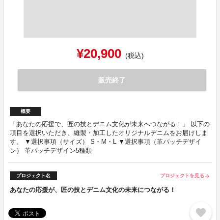
¥20,900
(税込)
販売終了
概要
「あなたの応援で、匠の技とデニム文化が未来へつながる！」 以下の
項目を選択いただき、縫製・加工したオリジナルデニムをお届けしま
す。 ▼選択事項（サイズ） S・M・L ▼選択事項（革パッチデザイ
ン） 革パッチデザイン5種類
プロジェクト名
プロジェクトを見る
arrow_forward
あなたの応援が、匠の技とデニム文化の未来につながる！
favorite