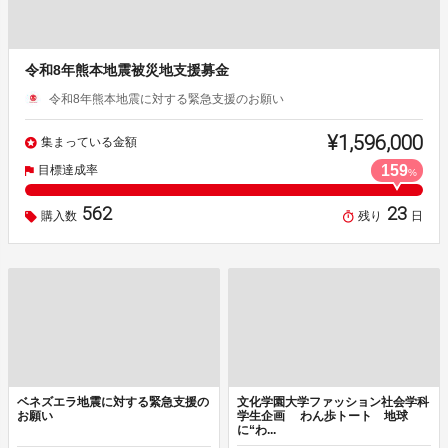
令和8年熊本地震被災地支援募金
令和8年熊本地震に対する緊急支援のお願い
¥1,596,000
集まっている金額
159
目標達成率
%
562
23
購入数
残り
日
ベネズエラ地震に対する緊急支援の
文化学園大学ファッション社会学科
お願い
学生企画 わん歩トート 地球
に“わ...