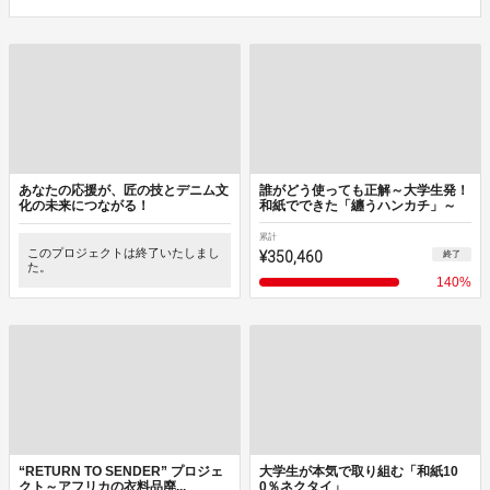
あなたの応援が、匠の技とデニム文
誰がどう使っても正解～大学生発！
化の未来につながる！
和紙でできた「纏うハンカチ」～
累計
このプロジェクトは終了いたしまし
¥350,460
終了
た。
140
%
“RETURN TO SENDER” プロジェ
大学生が本気で取り組む「和紙10
クト​～アフリカの衣料品廃...
0％ネクタイ」