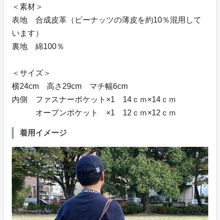
＜素材＞
表地 合成皮革（ピーナッツの薄皮を約10％混用して
います）
裏地 綿100％
＜サイズ＞
横24cm 高さ29cm マチ幅6cm
内側 ファスナーポケット×1 14ｃｍ×14ｃｍ
オープンポケット ×1 12ｃｍ×12ｃｍ
着用イメージ