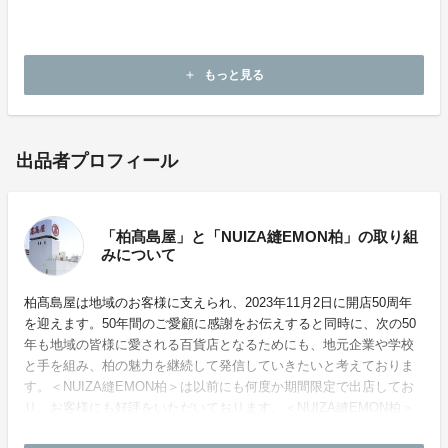
親子での楽しいおでかけで使っていただけると嬉しいで
す。
もっと見る
add
出品者プロフィール
「柏髙島屋」と「NUIZA縫EMON柏」の取り組
みについて
柏髙島屋は地域のお客様に支えられ、2023年11月2日に開店50周年
を迎えます。50年間のご愛顧に感謝をお伝えすると同時に、次の50
年も地域の皆様に愛される百貨店となるためにも、地元企業や学校
と手を組み、柏の魅力を継続して発信していきたいと考えておりま
す。＜NUIZA縫EMON柏＞は以前にも何度か期間限定で出店してお
り、お客様にも好評をいただいております。＜NUIZA縫EMON柏＞
のピーナッツレザーをより多くのお客様に知ってもらうためにも、