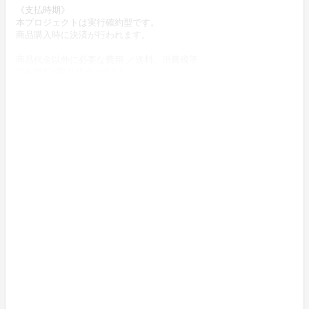
《支払時期》
本プロジェクトは実行確約型です。
商品購入時に決済が行われます。
商品代金以外に必要な費用 ／送料、消費税等
送料無料 (商品代金に含む)
返品の取扱条件／返品期限、返品時の送料負担または解約や退会条
件
《返品の取扱い条件》
輸送による商品の破損および発送ミスがあった場合のみ返品可。
商品到着後14日以内に起案者までご連絡いただいた後、
起案者から連絡のある返送先へご返送下さい。
上記返品条件に該当しないお客様都合のキャンセルはお受けしてお
りません。
不良品の取扱条件
商品受取時に必ず商品の確認をお願いいたします。
商品には万全を期しておりますが、万が一下記のような場合にはお
問い合わせフォームにてお問い合わせ下さい。
・申し込まれた商品と異なる商品が届いた場合
・商品が汚れている、または破損している場合
上記理由による不良品は、