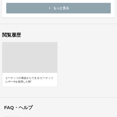
商品到着後14日以内に起案者までご連絡いただいた後、
もっと見る
add
起案者から対応方法をお客様宛にご連絡致します。
閲覧履歴
ピーナッツの薄皮からできる“ピーナッツ
レザー®を使用した鞄”
FAQ・ヘルプ