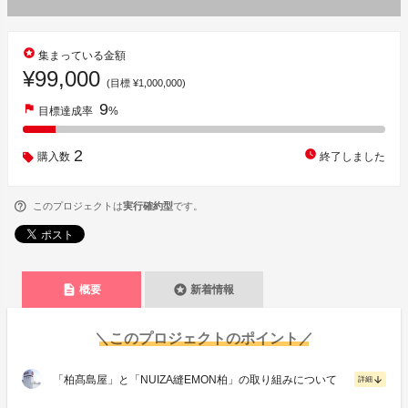
stars
集まっている金額
¥99,000
(目標 ¥1,000,000)
9
flag
目標達成率
%
2
watch_later
購入数
終了しました
このプロジェクトは
実行確約型
です。
description
stars
概要
新着情報
＼このプロジェクトのポイント／
「柏髙島屋」と「NUIZA縫EMON柏」の取り組みについて
arrow_downward
詳細